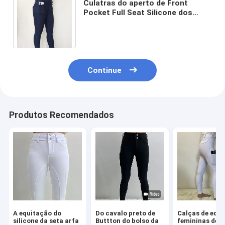
Culatras do aperto de Front
Pocket Full Seat Silicone dos
azuis marinhos das calças da
equitação das mulheres
Continue
Produtos Recomendados
A equitação do
Do cavalo preto de
Calças de equ
silicone da seta arfa
Buttton do bolso da
femininas de s