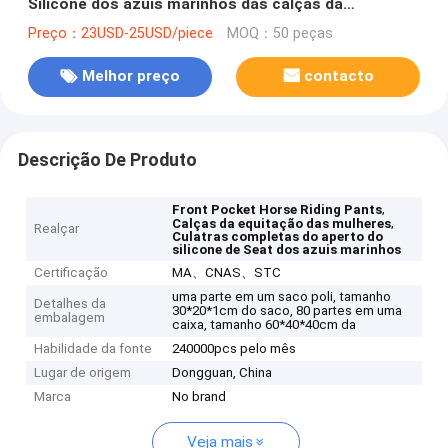
Silicone dos azuis marinhos das calças da
equitação das mulheres
Preço：23USD-25USD/piece
MOQ：50 peças
Melhor preço
contacto
Descrição De Produto
,
Front Pocket Horse Riding Pants
,
Calças da equitação das mulheres
Realçar
Culatras completas do aperto do
silicone de Seat dos azuis marinhos
Certificação
MA、CNAS、STC
uma parte em um saco poli, tamanho
Detalhes da
30*20*1cm do saco, 80 partes em uma
embalagem
caixa, tamanho 60*40*40cm da
Habilidade da fonte
240000pcs pelo mês
Lugar de origem
Dongguan, China
Marca
No brand
Veja mais