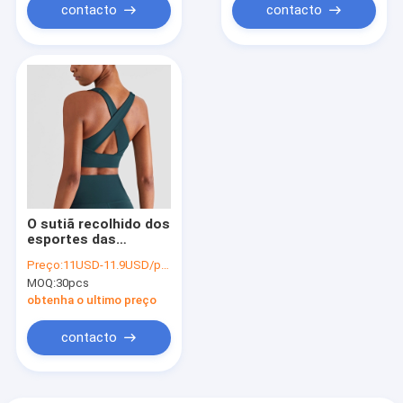
contacto
contacto
O sutiã recolhido dos
esportes das
senhoras da
Preço:
11USD-11.9USD/pcs
cobertura total
MOQ:
30pcs
cobre o exercício
traseiro do sutiã da
obtenha o ultimo preço
ioga da cruz de
Wirefree
contacto