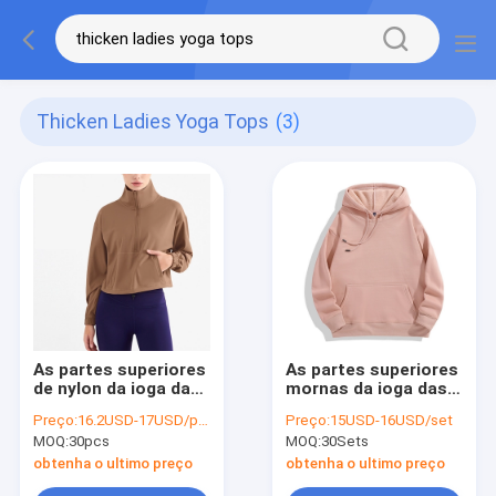
Thicken Ladies Yoga Tops
(3)
As partes superiores
As partes superiores
de nylon da ioga das
mornas da ioga das
senhoras do lazer do
senhoras do velo
Preço:
16.2USD-17USD/pcs
Preço:
15USD-16USD/set
pescoço alto
cor-de-rosa de S-5XL
MOQ:
30pcs
MOQ:
30Sets
engrossam semi o
engrossaram o
zíper para mulheres
Hoodie dos esportes
obtenha o ultimo preço
obtenha o ultimo preço
exteriores